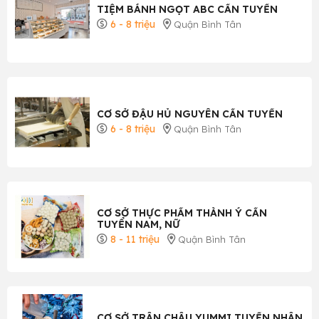
TIỆM BÁNH NGỌT ABC CẦN TUYỂN
6 - 8 triệu
Quận Bình Tân
CƠ SỞ ĐẬU HỦ NGUYÊN CẦN TUYỂN
6 - 8 triệu
Quận Bình Tân
CƠ SỞ THỰC PHẨM THÀNH Ý CẦN
TUYỂN NAM, NỮ
8 - 11 triệu
Quận Bình Tân
CƠ SỞ TRÂN CHÂU YUMMI TUYỂN NHÂN