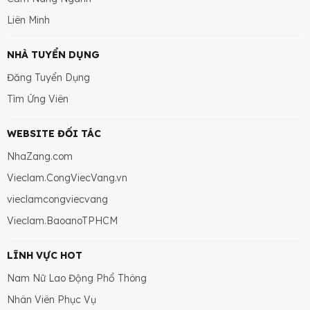
Liên Minh
NHÀ TUYỂN DỤNG
Đăng Tuyển Dụng
Tìm Ứng Viên
WEBSITE ĐỐI TÁC
NhaZang.com
Vieclam.CongViecVang.vn
vieclamcongviecvang
Vieclam.BaoanoTPHCM
LĨNH VỰC HOT
Nam Nữ Lao Động Phổ Thông
Nhân Viên Phục Vụ