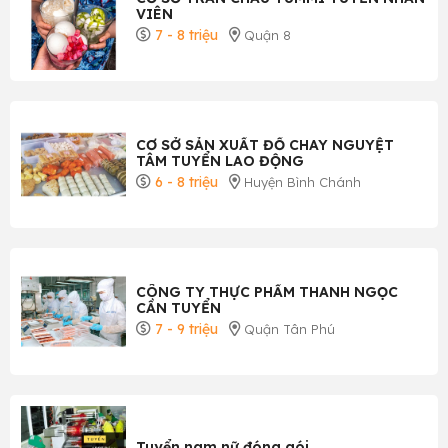
VIÊN
7 - 8 triệu
Quận 8
CƠ SỞ SẢN XUẤT ĐỒ CHAY NGUYỆT
TÂM TUYỂN LAO ĐỘNG
6 - 8 triệu
Huyện Bình Chánh
CÔNG TY THỰC PHẨM THANH NGỌC
CẦN TUYỂN
7 - 9 triệu
Quận Tân Phú
Tuyển nam nữ đóng gói