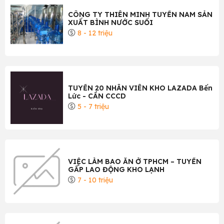
CÔNG TY THIÊN MINH TUYỂN NAM SẢN
XUẤT BÌNH NƯỚC SUỐI
8 - 12 triệu
TUYỂN 20 NHÂN VIÊN KHO LAZADA Bến
Lức - CẦN CCCD
5 - 7 triệu
VIỆC LÀM BAO ĂN Ở TPHCM – TUYỂN
GẤP LAO ĐỘNG KHO LẠNH
7 - 10 triệu